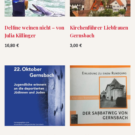
Delfine weinen nicht – von
Kirchenführer Liebfrauen
Julia Killinger
Gernsbach
16,80
€
3,00
€